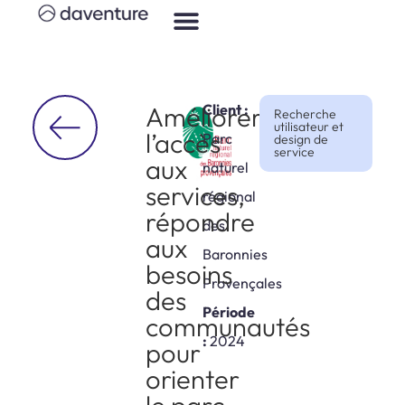
Améliorer
Client :
Recherche
utilisateur et
l’accès
Parc
design de
service
aux
naturel
services,
régional
répondre
des
aux
Baronnies
besoins
Provençales
des
Période
communautés
:
2024
pour
orienter