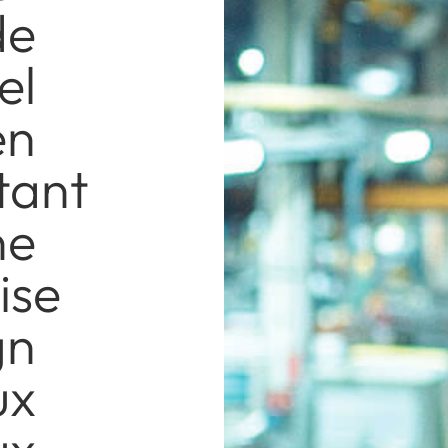
de
el
en
tant
ne
ise
gn
ux