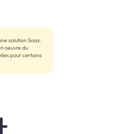
une solution Saas.
en oeuvre du
elles pour certains
t