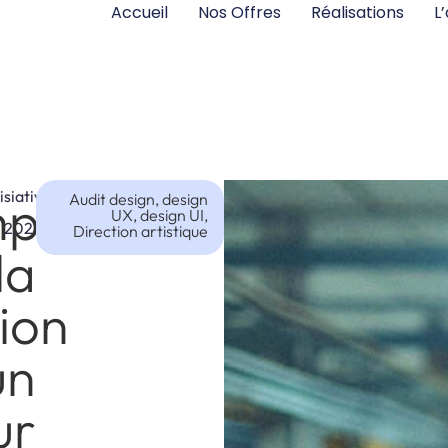
Accueil
Accueil
Nos Offres
Nos Offres
Réalisations
Réalisations
L
L
isiativ
pagner
Audit design, design
UX, design UI,
:
2022
Direction artistique
la
tion
un
ur