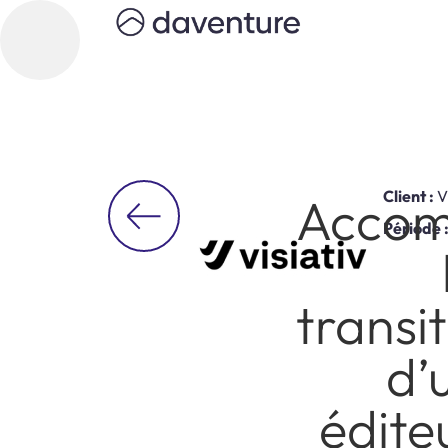
Client :
V
Accom
Période 
transi
d’
édite