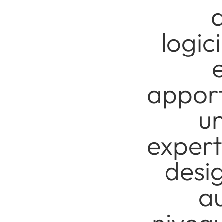
logici
appor
u
expert
desi
a