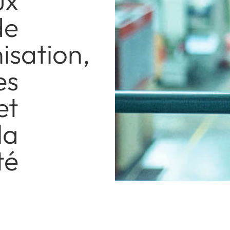
ux
de
nisation,
es
et
la
té