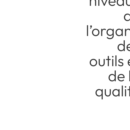
nivea
l’orga
d
outils 
de 
quali